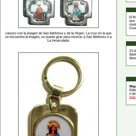
El f
que 
ciud
Guad
Llavero con la imagen de San Ildefonso y de la Virgen. La cruz en la que
se encuentra la imagen, se puede girar para mostrar a San Ildefonso o a
La Inmaculada.
23 d
Ilde
Alma
Mig
Elab
o de
más