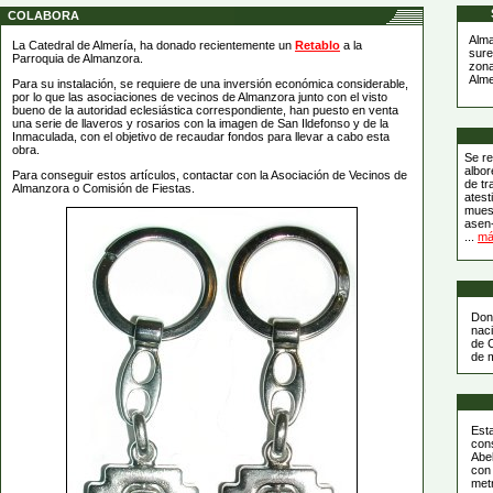
COLABORA
Alma
La Catedral de Almería, ha donado recientemente un
Retablo
a la
sure
Parroquia de Almanzora.
zona
Alme
Para su instalación, se requiere de una inversión económica considerable,
por lo que las asociaciones de vecinos de Almanzora junto con el visto
bueno de la autoridad eclesiástica correspondiente, han puesto en venta
una serie de llaveros y rosarios con la imagen de San Ildefonso y de la
Inmaculada, con el objetivo de recaudar fondos para llevar a cabo esta
obra.
Se re
albor
Para conseguir estos artículos, contactar con la Asociación de Vecinos de
de tr
Almanzora o Comisión de Fiestas.
atest
muest
asen
...
má
Don
naci
de 
de 
Est
cons
Abel
con
met