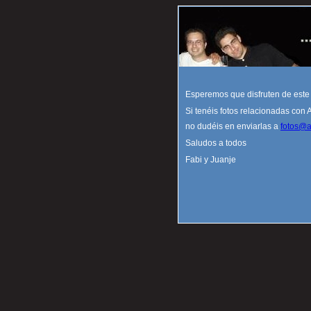
Esperemos que disfruten de este
Si tenéis fotos relacionadas con Al
no dudéis en enviarlas a
fotos@a
Saludos a todos
Fabi y Juanje